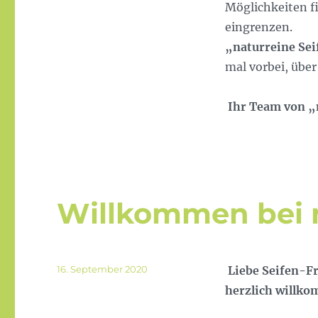
Möglichkeiten fi
eingrenzen.
„naturreine Sei
mal vorbei, über
Ihr Team von „
Willkommen bei n
Veröffentlicht
16. September 2020
Liebe Seifen-F
am
herzlich willko