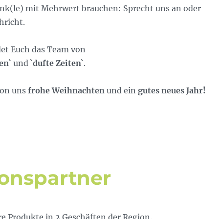
nk(le) mit Mehrwert brauchen: Sprecht uns an oder
hricht.
det Euch das Team von
en`
und
`dufte Zeiten`
.
von uns
frohe Weihnachten
und ein
gutes neues Jahr!
onspartner
re Produkte in 2 Geschäften der Region.