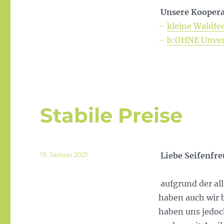
Unsere Koopera
–
kleine Waldfe
–
b:OHNE Unver
Stabile Preise
Veröffentlicht
19. Januar 2021
Liebe Seifenfr
am
aufgrund der al
haben auch wir b
haben uns jedoc