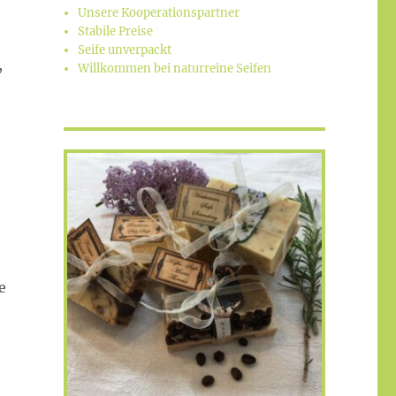
Unsere Kooperationspartner
Stabile Preise
Seife unverpackt
,
Willkommen bei naturreine Seifen
e