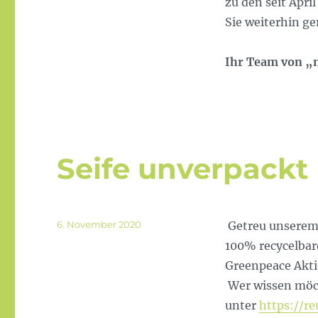
zu den seit Apri
Sie weiterhin g
Ihr Team von „n
Seife unverpackt
Veröffentlicht
6. November 2020
Getreu unserem 
am
100% recycelbare
Greenpeace Aktio
Wer wissen möch
unter
https://r