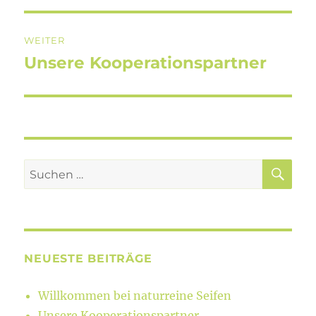
WEITER
Unsere Kooperationspartner
Nächster
Beitrag:
SU
Suchen
nach:
NEUESTE BEITRÄGE
Willkommen bei naturreine Seifen
Unsere Kooperationspartner