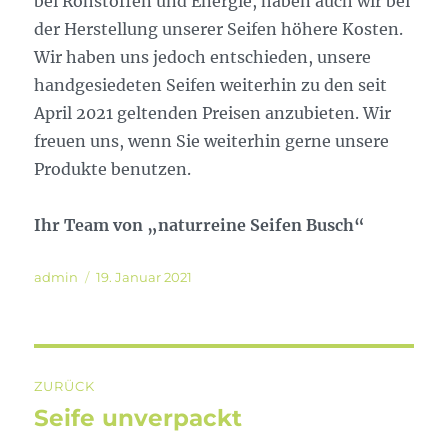
bei Rohstoffen und Energie, haben auch wir bei
der Herstellung unserer Seifen höhere Kosten.
Wir haben uns jedoch entschieden, unsere
handgesiedeten Seifen weiterhin zu den seit
April 2021 geltenden Preisen anzubieten. Wir
freuen uns, wenn Sie weiterhin gerne unsere
Produkte benutzen.
Ihr Team von „naturreine Seifen Busch“
Autor
Veröffentlicht
admin
19. Januar 2021
am
Beitragsnavigation
ZURÜCK
Seife unverpackt
Vorheriger
Beitrag: